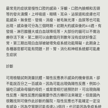
最常見的症狀是慢性口腔的感染，牙齦、口腔內臉頰和舌頭
等的發炎潰爛，上呼吸道、眼睛、耳朵、泌尿道和皮膚也可
能感染，無食慾、發燒、消瘦、被毛無光澤、血尿等也可能
出現，感染後可分為三個時期，初期大約感染後的4-6週，有
發燒、淋巴腺腫大或白血球降低等，大部份的貓可以不需治
療存活下來，第二期可以由數個月到數年沒有症狀好像正
常，第三期出現白血球被破壞免疫系統功能障礙，此期身上
各種器官都可能有問題，肝、腎、消化和神經系統都可能產
生症狀
診斷
可用檢驗試劑測量抗體，陽性反應表示感染的機會很高，卻
不能說百分之一百感染，因為可能出現偽陽性反應，例如小
貓吃已感染母貓的母奶，或是曾經打過預防針，可出現偽陽
性反應，陽性反應的貓需要作西方轉印法來確定，但是國內
很難找到可做作此診斷的醫院，陰性反應也不能確定一定沒
有感染，因為空窗期可能長達2-3個月，也可能因為免疫系統