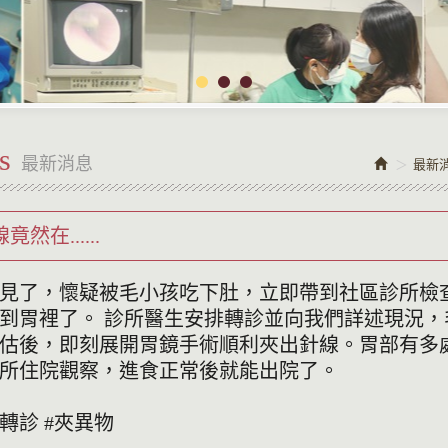
s
最新消息
最新
在......
見了，懷疑被毛小孩吃下肚，立即帶到社區診所檢
到胃裡了。 診所醫生安排轉診並向我們詳述現況，
估後，即刻展開胃鏡手術順利夾出針線。胃部有多
所住院觀察，進食正常後就能出院了。
#轉診 #夾異物