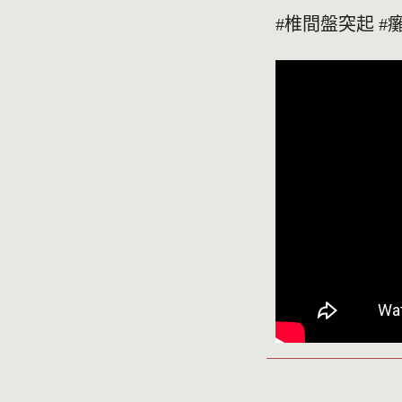
#椎間盤突起 #癱