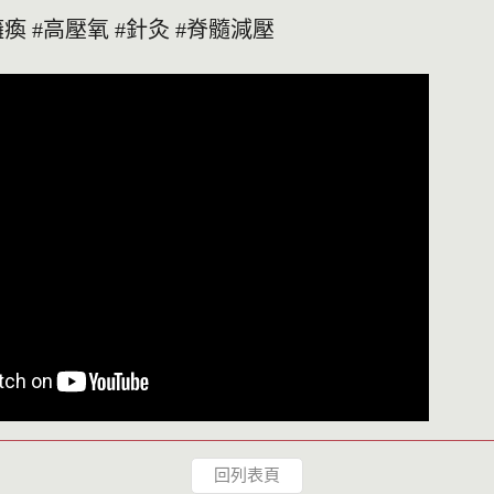
瘓 #高壓氧 #針灸 #脊髓減壓
回列表頁