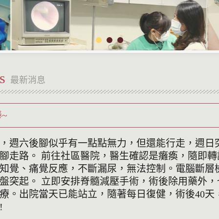
s
最新消息
~
，週六後腳似乎有一點點無力，但還能行走，週日
腳走路。 前往社區醫院，醫生確認是癱瘓，隨即轉
知覺、痛覺反應，不斷漏尿，無法控制。電腦斷層檢
間盤突起。 立即安排脊髓減壓手術，術後除用藥外
療。出院當天已能站立，隨著每日復健，術後40天
!