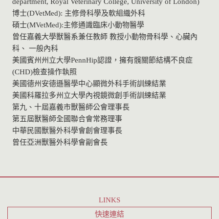
department, Royal Veterinary College, University of London)
博士(DVetMed): 主修骨科學及軟組織外科
碩士(MVetMed):主修通識臨床小動物醫學
曾任嘉義大學獸醫系兼任教師 教授小動物骨科學、心臟內
科、 一般內科
美國賓州州立大學PennHip認證，擁有髖關節結構不良症
(CHD)檢查操作執照
美國德州安德遜醫學中心顯微外科手術訓練結業
美國科羅拉多州立大學內視鏡微創手術訓練結業
第九、十屆嘉義市獸醫師公會理事長
第五屆獸醫師全國聯合會常務理事
中華民國獸醫外科學會創會理事長
曾任亞洲獸醫外科學會副會長
LINKS
快速連結